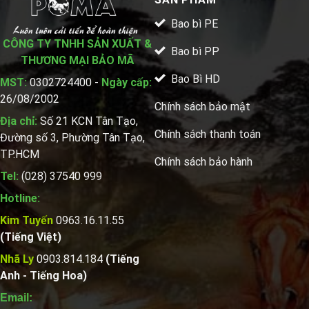
Bao bì PE
CÔNG TY TNHH SẢN XUẤT &
Bao bì PP
THƯƠNG MẠI BẢO MÃ
Bao Bì HD
MST:
0302724400 -
Ngày cấp:
26/08/2002
Chính sách bảo mật
Địa chỉ:
Số 21 KCN Tân Tạo,
Chính sách thanh toán
Đường số 3, Phường Tân Tạo,
TP.HCM
Chính sách bảo hành
Tel:
(028) 37540 999
Hotline:
Kim Tuyến
0963.16.11.55
(Tiếng Việt)
Nhã Ly
0903.814.184
(Tiếng
Anh - Tiếng Hoa)
Email: