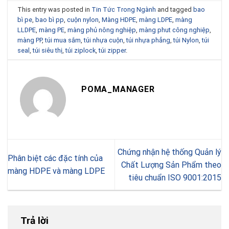
This entry was posted in
Tin Tức Trong Ngành
and tagged
bao
bì pe
,
bao bì pp
,
cuộn nylon
,
Màng HDPE
,
màng LDPE
,
màng
LLDPE
,
màng PE
,
màng phủ nông nghiệp
,
màng phut công nghiệp
,
màng PP
,
túi mua sắm
,
túi nhựa cuộn
,
túi nhựa phẳng
,
túi Nylon
,
túi
seal
,
túi siêu thị
,
túi ziplock
,
túi zipper
.
POMA_MANAGER
Chứng nhận hệ thống Quản lý
Phân biệt các đặc tính của
Chất Lượng Sản Phẩm theo
màng HDPE và màng LDPE
tiêu chuẩn ISO 9001:2015
Trả lời