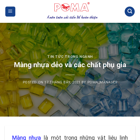
Skip
to
content
TIN TỨC TRONG NGÀNH
Màng nhựa dẻo và các chất phụ gia
POSTED ON
17 THÁNG BẢY, 2021
BY
POMA_MANAGER
Màng nhựa
là một trong những vật liệu linh