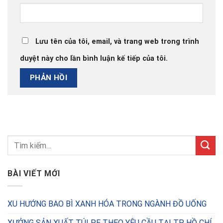
Lưu tên của tôi, email, và trang web trong trình
duyệt này cho lần bình luận kế tiếp của tôi.
BÀI VIẾT MỚI
XU HƯỚNG BAO BÌ XANH HÓA TRONG NGÀNH ĐỒ UỐNG
XƯỞNG SẢN XUẤT TÚI PE THEO YÊU CẦU TẠI TP. HỒ CHÍ