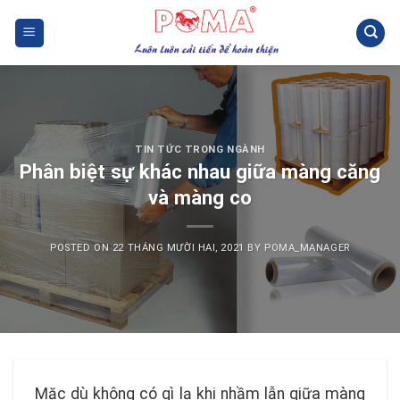
Skip
to
content
TIN TỨC TRONG NGÀNH
Phân biệt sự khác nhau giữa màng căng
và màng co
POSTED ON
22 THÁNG MƯỜI HAI, 2021
BY
POMA_MANAGER
Mặc dù không có gì lạ khi nhầm lẫn giữa màng