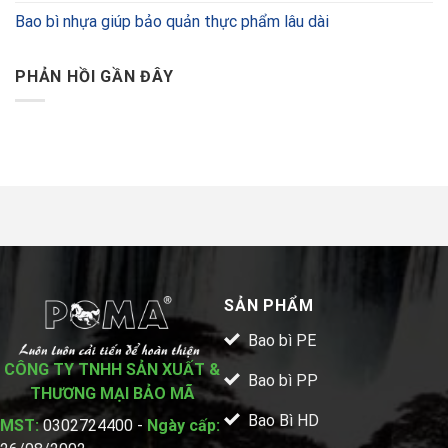
Bao bì nhựa giúp bảo quản thực phẩm lâu dài
PHẢN HỒI GẦN ĐÂY
SẢN PHẨM
Bao bì PE
CÔNG TY TNHH SẢN XUẤT &
Bao bì PP
THƯƠNG MẠI BẢO MÃ
Bao Bì HD
MST:
0302724400 -
Ngày cấp: