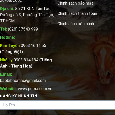
26/08/2002
Chính sách bảo mật
Địa chỉ:
Số 21 KCN Tân Tạo,
Chính sách thanh toán
Đường số 3, Phường Tân Tạo,
TP.HCM
Chính sách bảo hành
Tel:
(028) 37540 999
Hotline:
Kim Tuyến
0963.16.11.55
(Tiếng Việt)
Nhã Ly
0903.814.184
(Tiếng
Anh - Tiếng Hoa)
Email:
baobibaoma@gmail.com
Website:
www.poma.com.vn
ĐĂNG KÝ NHẬN TIN