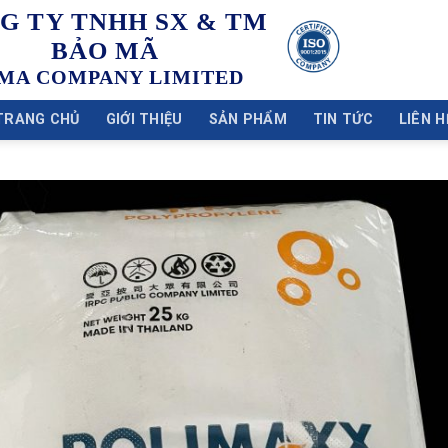
G TY TNHH SX & TM
BẢO MÃ
MA COMPANY LIMITED
TRANG CHỦ
GIỚI THIỆU
SẢN PHẨM
TIN TỨC
LIÊN H