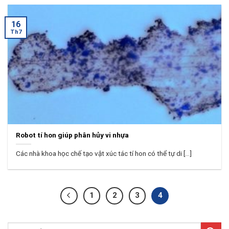
16
Th7
Robot tí hon giúp phân hủy vi nhựa
Các nhà khoa học chế tạo vật xúc tác tí hon có thể tự di [...]
1
2
3
4