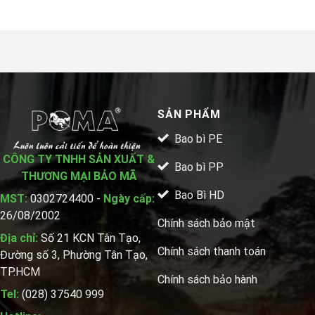
SẢN PHẨM
Bao bì PE
CÔNG TY TNHH SẢN XUẤT &
Bao bì PP
THƯƠNG MẠI BẢO MÃ
Bao Bì HD
MST:
0302724400 -
Ngày cấp:
26/08/2002
Chính sách bảo mật
Địa chỉ:
Số 21 KCN Tân Tạo,
Chính sách thanh toán
Đường số 3, Phường Tân Tạo,
TP.HCM
Chính sách bảo hành
Tel:
(028) 37540 999