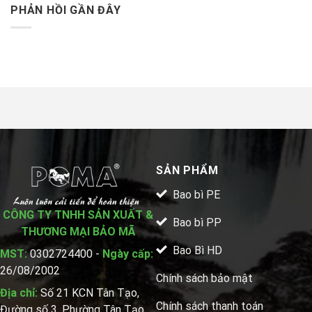
PHẢN HỒI GẦN ĐÂY
SẢN PHẨM
Bao bì PE
CÔNG TY TNHH SẢN XUẤT &
Bao bì PP
THƯƠNG MẠI BẢO MÃ
Bao Bì HD
MST:
0302724400 -
Ngày cấp:
26/08/2002
Chính sách bảo mật
Địa chỉ:
Số 21 KCN Tân Tạo,
Chính sách thanh toán
Đường số 3, Phường Tân Tạo,