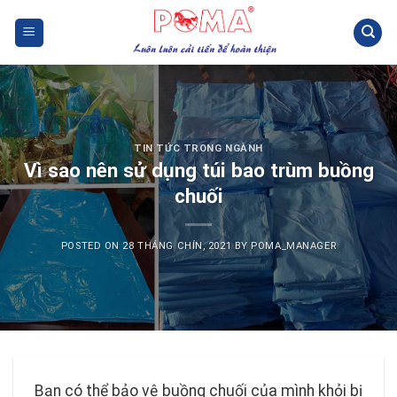
Skip
to
content
TIN TỨC TRONG NGÀNH
Vì sao nên sử dụng túi bao trùm buồng
chuối
POSTED ON
28 THÁNG CHÍN, 2021
BY
POMA_MANAGER
Bạn có thể bảo vệ buồng chuối của mình khỏi bị