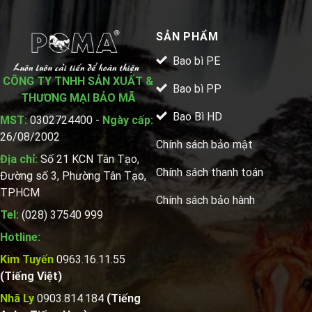
SẢN PHẨM
Bao bì PE
CÔNG TY TNHH SẢN XUẤT &
Bao bì PP
THƯƠNG MẠI BẢO MÃ
Bao Bì HD
MST:
0302724400 -
Ngày cấp:
26/08/2002
Chính sách bảo mật
Địa chỉ:
Số 21 KCN Tân Tạo,
Chính sách thanh toán
Đường số 3, Phường Tân Tạo,
TP.HCM
Chính sách bảo hành
Tel:
(028) 37540 999
Hotline:
Kim Tuyến
0963.16.11.55
(Tiếng Việt)
Nhã Ly
0903.814.184
(Tiếng