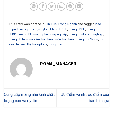
This entry was posted in
Tin Tức Trong Ngành
and tagged
bao
bì pe
,
bao bì pp
,
cuộn nylon
,
Màng HDPE
,
màng LDPE
,
màng
LLDPE
,
màng PE
,
màng phủ nông nghiệp
,
màng phut công nghiệp
,
màng PP
,
túi mua sắm
,
túi nhựa cuộn
,
túi nhựa phẳng
,
túi Nylon
,
túi
seal
,
túi siêu thị
,
túi ziplock
,
túi zipper
.
POMA_MANAGER
Cung cấp màng nhà kính chất
Ưu điểm và nhược điểm của
lượng cao và uy tín
bao bì nhựa