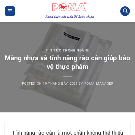
Skip
to
content
TIN TỨC TRONG NGÀNH
Màng nhựa và tính năng rào cản giúp bảo
vệ thực phẩm
POSTED ON
19 THÁNG BẢY, 2021
BY
POMA_MANAGER
Tính năng rào cản là một phần không thể thiếu