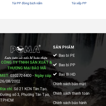
Túi PP đóng bịch nấm
Túi xếp PP
SẢN PHẨM
Bao bì PE
CÔNG TY TNHH SẢN XUẤT &
Bao bì PP
THƯƠNG MẠI BẢO MÃ
Bao Bì HD
MST:
0302724400 -
Ngày cấp:
26/08/2002
Chính sách bảo mật
Địa chỉ:
Số 21 KCN Tân Tạo,
Chính sách thanh toán
Đường số 3, Phường Tân Tạo,
TP.HCM
Chính sách bảo hành