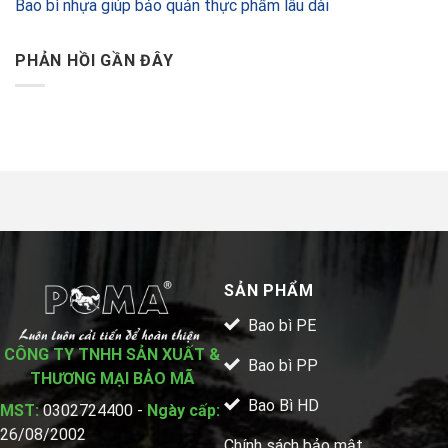
Bao bì nhựa giúp bảo quản thực phẩm lâu dài
PHẢN HỒI GẦN ĐÂY
SẢN PHẨM
Bao bì PE
CÔNG TY TNHH SẢN XUẤT &
Bao bì PP
THƯƠNG MẠI BẢO MÃ
Bao Bì HD
MST:
0302724400 -
Ngày cấp:
26/08/2002
Chính sách bảo mật