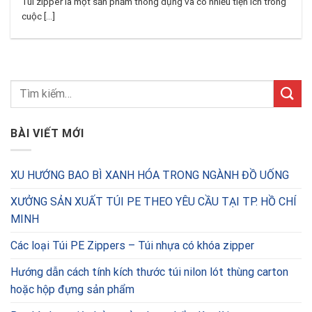
Túi zipper là một sản phẩm thông dụng và có nhiều tiện ích trong
cuộc [...]
BÀI VIẾT MỚI
XU HƯỚNG BAO BÌ XANH HÓA TRONG NGÀNH ĐỒ UỐNG
XƯỞNG SẢN XUẤT TÚI PE THEO YÊU CẦU TẠI TP. HỒ CHÍ
MINH
Các loại Túi PE Zippers – Túi nhựa có khóa zipper
Hướng dẫn cách tính kích thước túi nilon lót thùng carton
hoặc hộp đựng sản phẩm