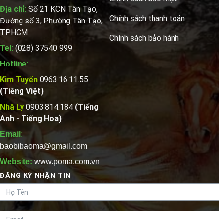
Địa chỉ:
Số 21 KCN Tân Tạo,
Chính sách thanh toán
Đường số 3, Phường Tân Tạo,
TP.HCM
Chính sách bảo hành
Tel:
(028) 37540 999
Hotline:
Kim Tuyến
0963.16.11.55
(Tiếng Việt)
Nhã Ly
0903.814.184
(Tiếng
Anh - Tiếng Hoa)
Email:
baobibaoma@gmail.com
Website:
www.poma.com.vn
ĐĂNG KÝ NHẬN TIN