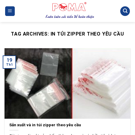
Skip
to
content
TAG ARCHIVES:
IN TÚI ZIPPER THEO YÊU CẦU
19
Th1
Sản xuất và in túi zipper theo yêu cầu