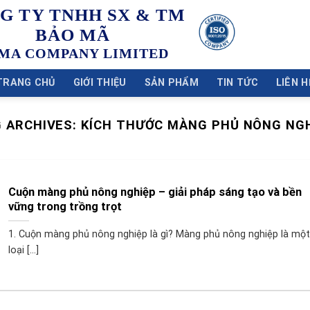
G TY TNHH SX & TM
BẢO MÃ
MA COMPANY LIMITED
TRANG CHỦ
GIỚI THIỆU
SẢN PHẨM
TIN TỨC
LIÊN H
 ARCHIVES:
KÍCH THƯỚC MÀNG PHỦ NÔNG NG
Cuộn màng phủ nông nghiệp – giải pháp sáng tạo và bền
vững trong trồng trọt
1. Cuộn màng phủ nông nghiệp là gì? Màng phủ nông nghiệp là một
loại [...]