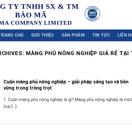
G TY TNHH SX & TM
BẢO MÃ
MA COMPANY LIMITED
TRANG CHỦ
GIỚI THIỆU
SẢN PHẨM
TIN TỨC
LIÊN H
RCHIVES:
MÀNG PHỦ NÔNG NGHIỆP GIÁ RẺ TẠI
Cuộn màng phủ nông nghiệp – giải pháp sáng tạo và bền
vững trong trồng trọt
1. Cuộn màng phủ nông nghiệp là gì? Màng phủ nông nghiệp là một
loại [...]