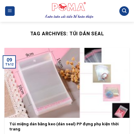
Skip
to
content
TAG ARCHIVES:
TÚI DÁN SEAL
09
Th12
Túi miệng dán băng keo (dán seal) PP đựng phụ kiện thời
trang