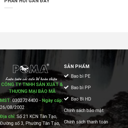
PHẢN HỒI GẦN ĐÂY
SẢN PHẨM
Bao bì PE
CÔNG TY TNHH SẢN XUẤT &
Bao bì PP
THƯƠNG MẠI BẢO MÃ
Bao Bì HD
MST:
0302724400 -
Ngày cấp:
26/08/2002
Chính sách bảo mật
Địa chỉ:
Số 21 KCN Tân Tạo,
Chính sách thanh toán
Đường số 3, Phường Tân Tạo,