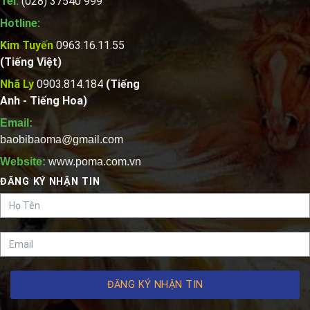
Tel:
(028) 37540 999
Hotline:
Kim Tuyến
0963.16.11.55
(Tiếng Việt)
Nhã Ly
0903.814.184
(Tiếng
Anh - Tiếng Hoa)
Email:
baobibaoma@gmail.com
Website:
www.poma.com.vn
ĐĂNG KÝ NHẬN TIN
ĐĂNG KÝ NHẬN TIN