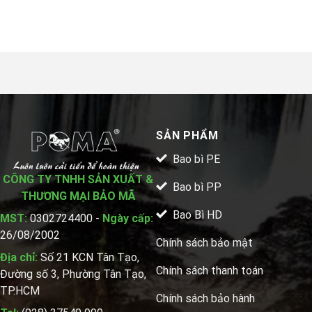
SẢN PHẨM
Bao bì PE
CÔNG TY TNHH SẢN XUẤT &
Bao bì PP
THƯƠNG MẠI BẢO MÃ
Bao Bì HD
MST:
0302724400 -
Ngày cấp:
26/08/2002
Chính sách bảo mật
Địa chỉ:
Số 21 KCN Tân Tạo,
Chính sách thanh toán
Đường số 3, Phường Tân Tạo,
TP.HCM
Chính sách bảo hành