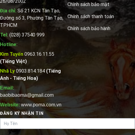
26/08/2002
Chính sách bảo mật
Địa chỉ:
Số 21 KCN Tân Tạo,
Chính sách thanh toán
Đường số 3, Phường Tân Tạo,
TP.HCM
Chính sách bảo hành
Tel:
(028) 37540 999
Hotline:
Kim Tuyến
0963.16.11.55
(Tiếng Việt)
Nhã Ly
0903.814.184
(Tiếng
Anh - Tiếng Hoa)
Email:
baobibaoma@gmail.com
Website:
www.poma.com.vn
ĐĂNG KÝ NHẬN TIN