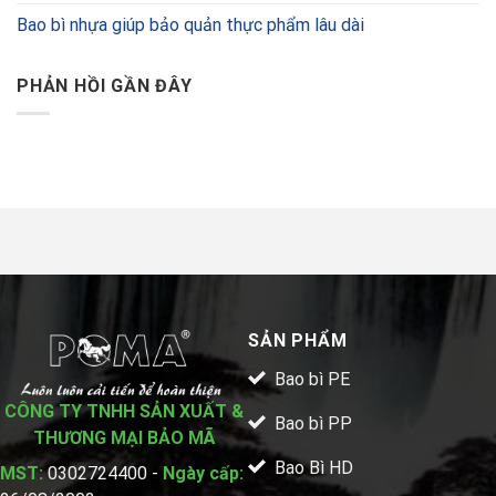
Bao bì nhựa giúp bảo quản thực phẩm lâu dài
PHẢN HỒI GẦN ĐÂY
SẢN PHẨM
Bao bì PE
CÔNG TY TNHH SẢN XUẤT &
Bao bì PP
THƯƠNG MẠI BẢO MÃ
Bao Bì HD
MST:
0302724400 -
Ngày cấp: