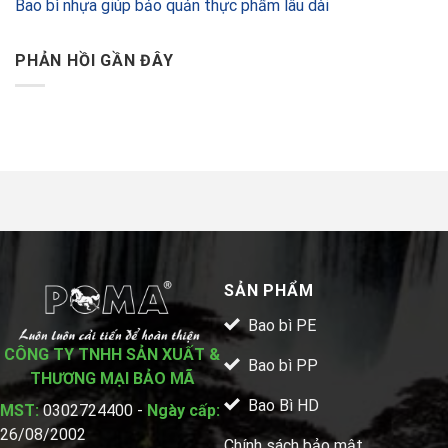
Bao bì nhựa giúp bảo quản thực phẩm lâu dài
PHẢN HỒI GẦN ĐÂY
SẢN PHẨM
Bao bì PE
CÔNG TY TNHH SẢN XUẤT &
Bao bì PP
THƯƠNG MẠI BẢO MÃ
Bao Bì HD
MST:
0302724400 -
Ngày cấp:
26/08/2002
Chính sách bảo mật