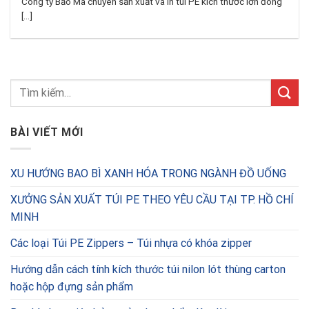
Công ty Bảo Mã chuyên sản xuất và in túi PE kích thước lớn đóng
[...]
BÀI VIẾT MỚI
XU HƯỚNG BAO BÌ XANH HÓA TRONG NGÀNH ĐỒ UỐNG
XƯỞNG SẢN XUẤT TÚI PE THEO YÊU CẦU TẠI TP. HỒ CHÍ
MINH
Các loại Túi PE Zippers – Túi nhựa có khóa zipper
Hướng dẫn cách tính kích thước túi nilon lót thùng carton
hoặc hộp đựng sản phẩm