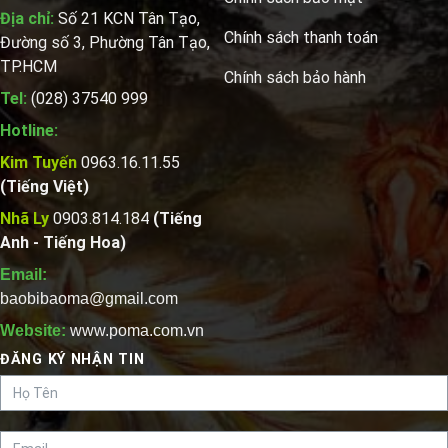
Địa chỉ:
Số 21 KCN Tân Tạo,
Chính sách thanh toán
Đường số 3, Phường Tân Tạo,
TP.HCM
Chính sách bảo hành
Tel:
(028) 37540 999
Hotline:
Kim Tuyến
0963.16.11.55
(Tiếng Việt)
Nhã Ly
0903.814.184
(Tiếng
Anh - Tiếng Hoa)
Email:
baobibaoma@gmail.com
Website:
www.poma.com.vn
ĐĂNG KÝ NHẬN TIN