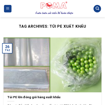
Skip
to
content
TAG ARCHIVES:
TÚI PE XUẤT KHẨU
26
Th2
Túi PE lớn đóng gói hàng xuất khẩu