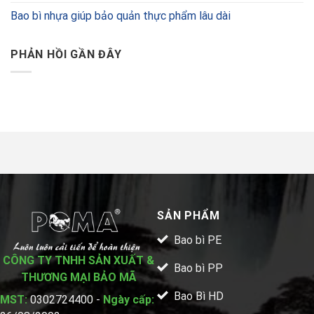
Bao bì nhựa giúp bảo quản thực phẩm lâu dài
PHẢN HỒI GẦN ĐÂY
SẢN PHẨM
Bao bì PE
CÔNG TY TNHH SẢN XUẤT &
Bao bì PP
THƯƠNG MẠI BẢO MÃ
Bao Bì HD
MST:
0302724400 -
Ngày cấp: