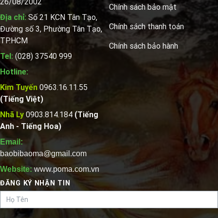
26/08/2002
Chính sách bảo mật
Địa chỉ:
Số 21 KCN Tân Tạo,
Chính sách thanh toán
Đường số 3, Phường Tân Tạo,
TP.HCM
Chính sách bảo hành
Tel:
(028) 37540 999
Hotline:
Kim Tuyến
0963.16.11.55
(Tiếng Việt)
Nhã Ly
0903.814.184
(Tiếng
Anh - Tiếng Hoa)
Email:
baobibaoma@gmail.com
Website:
www.poma.com.vn
ĐĂNG KÝ NHẬN TIN