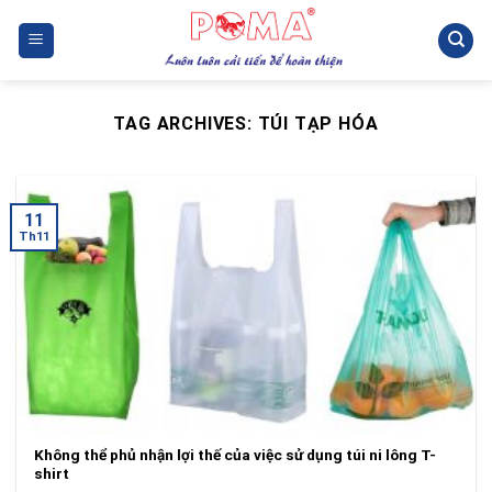
Skip
to
content
TAG ARCHIVES:
TÚI TẠP HÓA
11
Th11
Không thể phủ nhận lợi thế của việc sử dụng túi ni lông T-
shirt