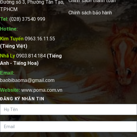
Chính sách thanh toán
Đường số 3, Phường Tân Tạo,
TP.HCM
Chính sách bảo hành
Tel:
(028) 37540 999
Hotline:
Kim Tuyến
0963.16.11.55
(Tiếng Việt)
Nhã Ly
0903.814.184
(Tiếng
Anh - Tiếng Hoa)
Email:
baobibaoma@gmail.com
Website:
www.poma.com.vn
ĐĂNG KÝ NHẬN TIN