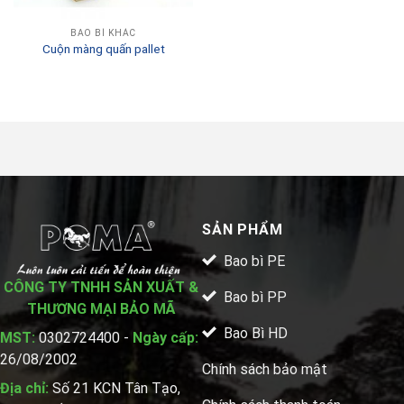
BAO BÌ KHÁC
Cuộn màng quấn pallet
SẢN PHẨM
Bao bì PE
CÔNG TY TNHH SẢN XUẤT &
Bao bì PP
THƯƠNG MẠI BẢO MÃ
Bao Bì HD
MST:
0302724400 -
Ngày cấp:
26/08/2002
Chính sách bảo mật
Địa chỉ:
Số 21 KCN Tân Tạo,