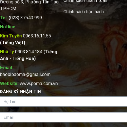
Chính sách thanh toán
Đường số 3, Phường Tân Tạo,
TP.HCM
Chính sách bảo hành
Tel:
(028) 37540 999
Hotline:
Kim Tuyến
0963.16.11.55
(Tiếng Việt)
Nhã Ly
0903.814.184
(Tiếng
Anh - Tiếng Hoa)
Email:
baobibaoma@gmail.com
Website:
www.poma.com.vn
ĐĂNG KÝ NHẬN TIN