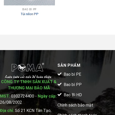
BAO BÌ PP
Túi nilon PP
SẢN PHẨM
Bao bì PE
CÔNG TY TNHH SẢN XUẤT &
Bao bì PP
THƯƠNG MẠI BẢO MÃ
Bao Bì HD
MST:
0302724400 -
Ngày cấp:
26/08/2002
Chính sách bảo mật
Địa chỉ:
Số 21 KCN Tân Tạo,