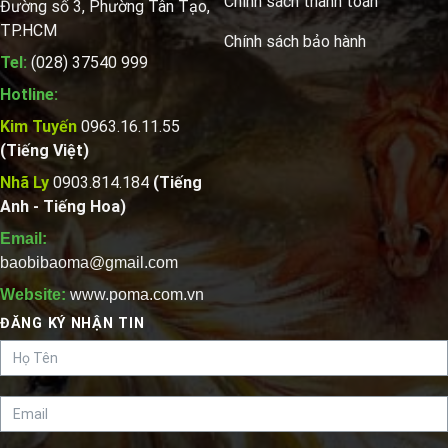
Chính sách thanh toán
Đường số 3, Phường Tân Tạo,
TP.HCM
Chính sách bảo hành
Tel:
(028) 37540 999
Hotline:
Kim Tuyến
0963.16.11.55
(Tiếng Việt)
Nhã Ly
0903.814.184
(Tiếng
Anh - Tiếng Hoa)
Email:
baobibaoma@gmail.com
Website:
www.poma.com.vn
ĐĂNG KÝ NHẬN TIN