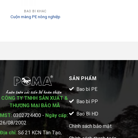
BAO BÌ KHÁC
Cuộn màng PE nông nghiệp
SẢN PHẨM
Bao bì PE
CÔNG TY TNHH SẢN XUẤT &
Bao bì PP
THƯƠNG MẠI BẢO MÃ
Bao Bì HD
MST:
0302724400 -
Ngày cấp:
26/08/2002
Chính sách bảo mật
Địa chỉ:
Số 21 KCN Tân Tạo,