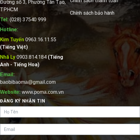
Chính sách thanh toán
Đường số 3, Phường Tân Tạo,
TP.HCM
Chính sách bảo hành
Tel:
(028) 37540 999
Hotline:
Kim Tuyến
0963.16.11.55
(Tiếng Việt)
Nhã Ly
0903.814.184
(Tiếng
Anh - Tiếng Hoa)
Email:
baobibaoma@gmail.com
Website:
www.poma.com.vn
ĐĂNG KÝ NHẬN TIN