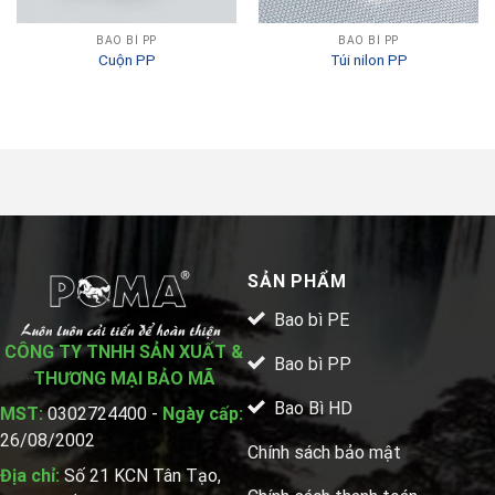
BAO BÌ PP
BAO BÌ PP
Cuộn PP
Túi nilon PP
SẢN PHẨM
Bao bì PE
CÔNG TY TNHH SẢN XUẤT &
Bao bì PP
THƯƠNG MẠI BẢO MÃ
Bao Bì HD
MST:
0302724400 -
Ngày cấp:
26/08/2002
Chính sách bảo mật
Địa chỉ:
Số 21 KCN Tân Tạo,