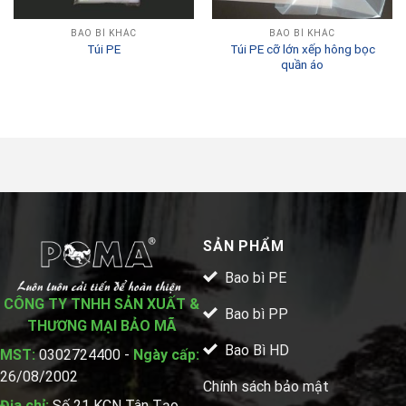
BAO BÌ KHÁC
BAO BÌ KHÁC
Túi PE cỡ lớn xếp hông bọc
Túi PE
quần áo
SẢN PHẨM
Bao bì PE
CÔNG TY TNHH SẢN XUẤT &
Bao bì PP
THƯƠNG MẠI BẢO MÃ
Bao Bì HD
MST:
0302724400 -
Ngày cấp:
26/08/2002
Chính sách bảo mật
Địa chỉ:
Số 21 KCN Tân Tạo,