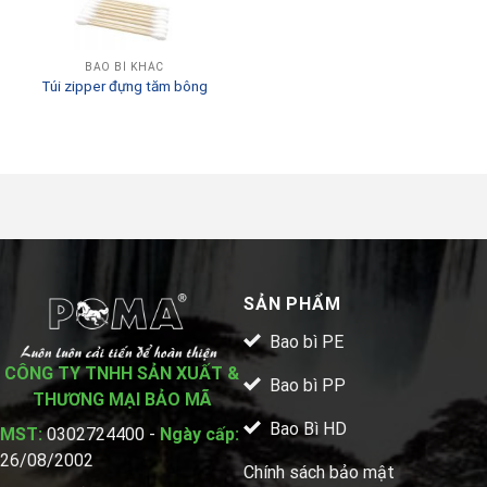
BAO BÌ KHÁC
Túi zipper đựng tăm bông
SẢN PHẨM
Bao bì PE
CÔNG TY TNHH SẢN XUẤT &
Bao bì PP
THƯƠNG MẠI BẢO MÃ
Bao Bì HD
MST:
0302724400 -
Ngày cấp:
26/08/2002
Chính sách bảo mật