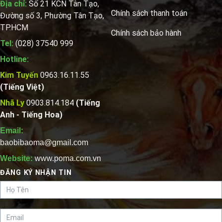
Địa chỉ:
Số 21 KCN Tân Tạo,
Chính sách thanh toán
Đường số 3, Phường Tân Tạo,
TP.HCM
Chính sách bảo hành
Tel:
(028) 37540 999
Hotline:
Kim Tuyến
0963.16.11.55
(Tiếng Việt)
Nhã Ly
0903.814.184
(Tiếng
Anh - Tiếng Hoa)
Email:
baobibaoma@gmail.com
Website:
www.poma.com.vn
ĐĂNG KÝ NHẬN TIN