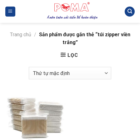
Skip
to
content
Trang chủ
/
Sản phẩm được gắn thẻ “túi zipper viền
trắng”
LỌC