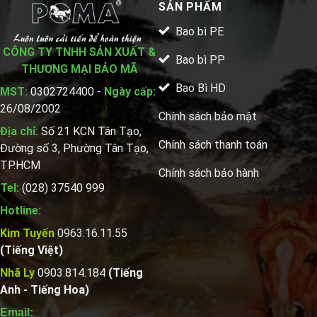
SẢN PHẨM
Bao bì PE
CÔNG TY TNHH SẢN XUẤT &
Bao bì PP
THƯƠNG MẠI BẢO MÃ
Bao Bì HD
MST:
0302724400 -
Ngày cấp:
26/08/2002
Chính sách bảo mật
Địa chỉ:
Số 21 KCN Tân Tạo,
Chính sách thanh toán
Đường số 3, Phường Tân Tạo,
TP.HCM
Chính sách bảo hành
Tel:
(028) 37540 999
Hotline:
Kim Tuyến
0963.16.11.55
(Tiếng Việt)
Nhã Ly
0903.814.184
(Tiếng
Anh - Tiếng Hoa)
Email: