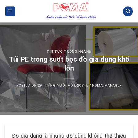
Skip
to
content
TIN TỨC TRONG NGÀNH
Túi PE trong suốt bọc đồ gia dụng khổ
lớn
POSTED ON
29 THÁNG MƯỜI MỘT, 2021
BY
POMA_MANAGER
Đồ gia dụng là những đồ dùng không thể thiếu